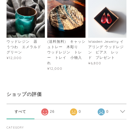
ウッドレジン 器
(送料無料) キャッシ
Wooden Jewelry イ
うつわ エメラルド
ュトレー 木彫り
アリング ウッドレジ
グリーン
ウッドレジン トレ
ン ピアス レッ
ー トレイ 小物入
ド プレゼント
¥12,000
れ
¥6,800
¥12,000
ショップの評価
すべて
26
0
0
CATEGORY