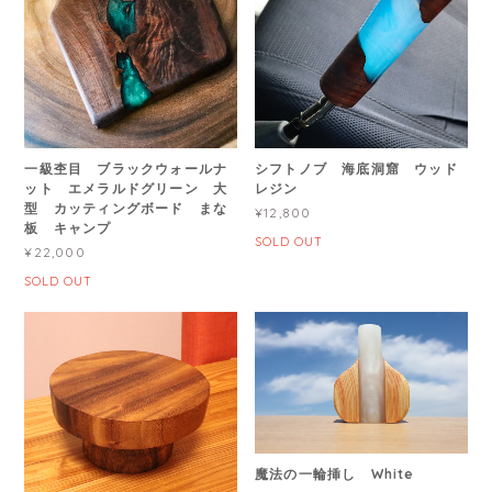
一級杢目 ブラックウォールナ
シフトノブ 海底洞窟 ウッド
ット エメラルドグリーン 大
レジン
型 カッティングボード まな
¥12,800
板 キャンプ
SOLD OUT
¥22,000
SOLD OUT
魔法の一輪挿し White