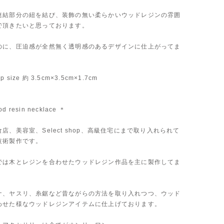
連結部分の紐を結び、装飾の無い柔らかいウッドレジンの雰囲
で頂きたいと思っております。
のに、圧迫感が全然無く透明感のあるデザインに仕上がってま
op size 約 3.5cm×3.5cm×1.7cm
esin necklace ＊
店、美容室、Select shop、高級住宅にまで取り入れられて
技術製作です。
では木とレジンを合わせたウッドレジン作品を主に製作してま
ナ、ヤスリ、糸鋸など昔ながらの方法を取り入れつつ、ウッド
わせた様なウッドレジンアイテムに仕上げております。