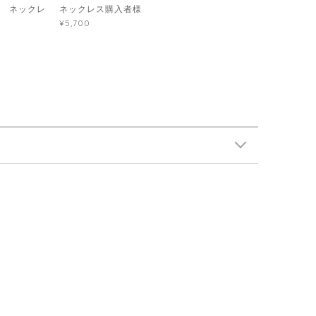
レジン ネックレ
ネックレス購入者様
¥5,700