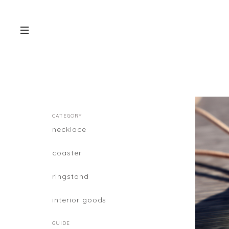
CATEGORY
necklace
coaster
ringstand
interior goods
GUIDE