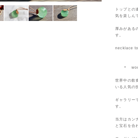
トップとの
気を楽しん
厚みがある
す。
necklace t
＊ wood r
世界中の飲食
いる人気の
ギャラリー
す。
当方はカン
と宝石を合