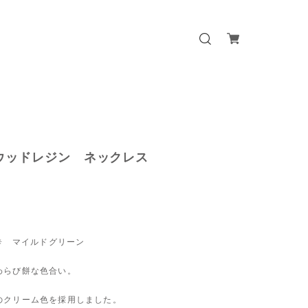
ウッドレジン ネックレス
 ✳︎ マイルドグリーン
わらび餅な色合い。
のクリーム色を採用しました。