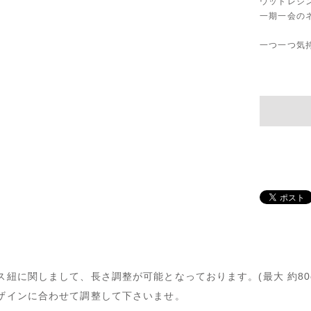
ウッドレジ
一期一会の
一つ一つ気
ス紐に関しまして、長さ調整が可能となっております。(最大 約80c
ザインに合わせて調整して下さいませ。