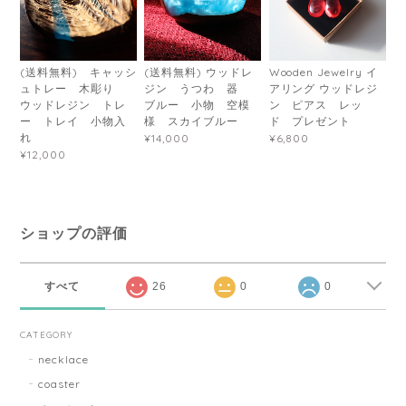
(送料無料) キャッシ
(送料無料) ウッドレ
Wooden Jewelry イ
ュトレー 木彫り
ジン うつわ 器
アリング ウッドレジ
ウッドレジン トレ
ブルー 小物 空模
ン ピアス レッ
ー トレイ 小物入
様 スカイブルー
ド プレゼント
れ
¥14,000
¥6,800
¥12,000
ショップの評価
すべて
26
0
0
CATEGORY
necklace
coaster